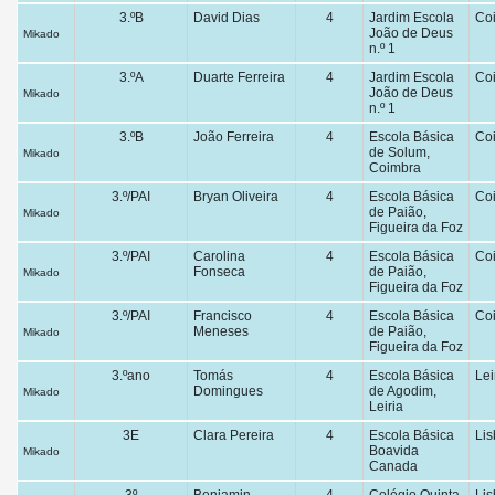
3.ºB
David Dias
4
Jardim Escola
Co
João de Deus
Mikado
n.º 1
3.ºA
Duarte Ferreira
4
Jardim Escola
Co
João de Deus
Mikado
n.º 1
3.ºB
João Ferreira
4
Escola Básica
Co
de Solum,
Mikado
Coimbra
3.º/PAI
Bryan Oliveira
4
Escola Básica
Co
de Paião,
Mikado
Figueira da Foz
3.º/PAI
Carolina
4
Escola Básica
Co
Fonseca
de Paião,
Mikado
Figueira da Foz
3.º/PAI
Francisco
4
Escola Básica
Co
Meneses
de Paião,
Mikado
Figueira da Foz
3.ºano
Tomás
4
Escola Básica
Lei
Domingues
de Agodim,
Mikado
Leiria
3E
Clara Pereira
4
Escola Básica
Li
Boavida
Mikado
Canada