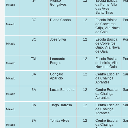
3º
Afonso
12
Escola Básica
Por
Gonçalves
da Ponte, Vila
Mikado
das Aves,
Santo Tirso
3C
Diana Canha
12
Escola Básica
Por
de Corveiros,
Mikado
Grijó, Vila Nova
de Gaia
3C
José Silva
12
Escola Básica
Por
de Corveiros,
Mikado
Grijó, Vila Nova
de Gaia
T3L
Leonardo
12
Escola Básica
Por
Borges
de Leirós, Vila
Mikado
Nova de Gaia
3A
Gonçalo
12
Centro Escolar
Sa
Aparício
da Chainça,
Mikado
Abrantes
3A
Lucas Bandeira
12
Centro Escolar
Sa
da Chainça,
Mikado
Abrantes
3A
Tiago Barroso
12
Centro Escolar
Sa
da Chainça,
Mikado
Abrantes
3A
Tomás Alves
12
Centro Escolar
Sa
da Chainça,
Mikado