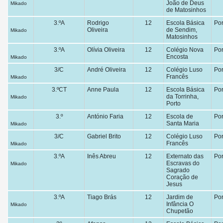
João de Deus
Mikado
de Matosinhos
3.ºA
Rodrigo
12
Escola Básica
Por
Oliveira
de Sendim,
Mikado
Matosinhos
3.ºA
Olívia Oliveira
12
Colégio Nova
Por
Encosta
Mikado
3/C
André Oliveira
12
Colégio Luso
Por
Francês
Mikado
3.ºCT
Anne Paula
12
Escola Básica
Por
da Torrinha,
Mikado
Porto
3.º
António Faria
12
Escola de
Por
Santa Maria
Mikado
3/C
Gabriel Brito
12
Colégio Luso
Por
Francês
Mikado
3.ºA
Inês Abreu
12
Externato das
Por
Escravas do
Mikado
Sagrado
Coração de
Jesus
3.ºA
Tiago Brás
12
Jardim de
Por
Infância O
Mikado
Chupetão