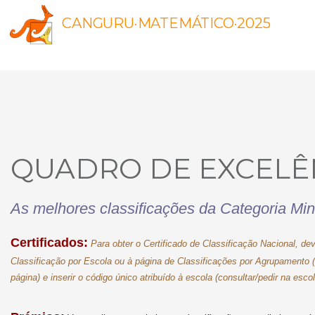
CANGURU·MATEMÁTICO·2025
QUADRO DE EXCELÊ
As melhores classificações da Categoria Mini
Certificados:
Para obter o Certificado de Classificação Nacional, de
Classificação por Escola ou à página de Classificações por Agrupamento 
página) e inserir o código único atribuído à escola (consultar/pedir na escol