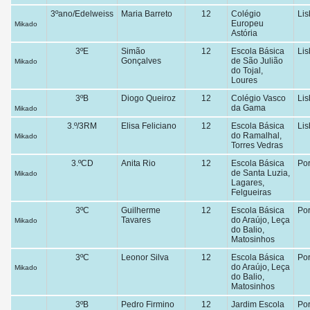
3ºano/Edelweiss
Maria Barreto
12
Colégio
Li
Europeu
Mikado
Astória
3ºE
Simão
12
Escola Básica
Li
Gonçalves
de São Julião
Mikado
do Tojal,
Loures
3ºB
Diogo Queiroz
12
Colégio Vasco
Li
da Gama
Mikado
3.º/3RM
Elisa Feliciano
12
Escola Básica
Li
do Ramalhal,
Mikado
Torres Vedras
3.ºCD
Anita Rio
12
Escola Básica
Por
de Santa Luzia,
Mikado
Lagares,
Felgueiras
3ºC
Guilherme
12
Escola Básica
Por
Tavares
do Araújo, Leça
Mikado
do Balio,
Matosinhos
3ºC
Leonor Silva
12
Escola Básica
Por
do Araújo, Leça
Mikado
do Balio,
Matosinhos
3ºB
Pedro Firmino
12
Jardim Escola
Por