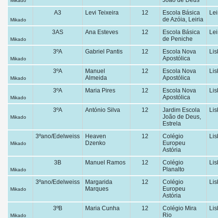
João de Deus
Mikado
A3
Levi Teixeira
12
Escola Básica
Lei
de Azóia, Leiria
Mikado
3AS
Ana Esteves
12
Escola Básica
Lei
de Peniche
Mikado
3ºA
Gabriel Pantis
12
Escola Nova
Li
Apostólica
Mikado
3ºA
Manuel
12
Escola Nova
Li
Almeida
Apostólica
Mikado
3ºA
Maria Pires
12
Escola Nova
Li
Apostólica
Mikado
3ºA
António Silva
12
Jardim Escola
Li
João de Deus,
Mikado
Estrela
3ºano/Edelweiss
Heaven
12
Colégio
Li
Dzenko
Europeu
Mikado
Astória
3B
Manuel Ramos
12
Colégio
Li
Planalto
Mikado
3ºano/Edelweiss
Margarida
12
Colégio
Li
Marques
Europeu
Mikado
Astória
3ºB
Maria Cunha
12
Colégio Mira
Li
Rio
Mikado