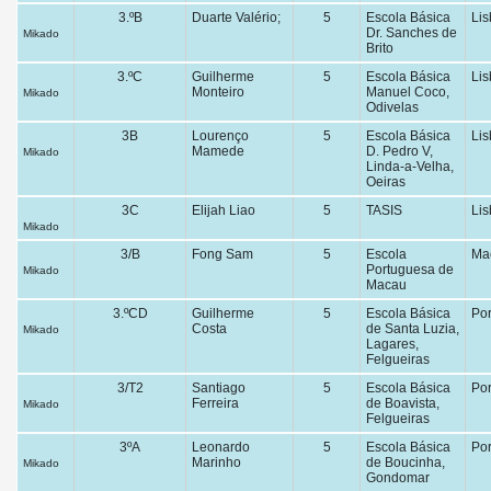
3.ºB
Duarte Valério;
5
Escola Básica
Li
Dr. Sanches de
Mikado
Brito
3.ºC
Guilherme
5
Escola Básica
Li
Monteiro
Manuel Coco,
Mikado
Odivelas
3B
Lourenço
5
Escola Básica
Li
Mamede
D. Pedro V,
Mikado
Linda-a-Velha,
Oeiras
3C
Elijah Liao
5
TASIS
Li
Mikado
3/B
Fong Sam
5
Escola
Ma
Portuguesa de
Mikado
Macau
3.ºCD
Guilherme
5
Escola Básica
Por
Costa
de Santa Luzia,
Mikado
Lagares,
Felgueiras
3/T2
Santiago
5
Escola Básica
Por
Ferreira
de Boavista,
Mikado
Felgueiras
3ºA
Leonardo
5
Escola Básica
Por
Marinho
de Boucinha,
Mikado
Gondomar