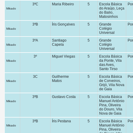
3ºC
Maria Ribeiro
5
Escola Básica
Por
do Araújo, Leça
Mikado
do Balio,
Matosinhos
3ºB
Íris Gonçalves
5
Grande
Por
Colégio
Mikado
Universal
3ºA
Santiago
5
Grande
Por
Capela
Colégio
Mikado
Universal
3º
Miguel Viegas
5
Escola Básica
Por
da Ponte, Vila
Mikado
das Aves,
Santo Tirso
3C
Guilherme
5
Escola Básica
Por
Matos
de Corveiros,
Mikado
Grijó, Vila Nova
de Gaia
3ºB
Gustavo Costa
5
Escola Básica
Por
Manuel António
Mikado
Pina, Oliveira
do Douro, Vila
Nova de Gaia
3ºB
Íris Pestana
5
Escola Básica
Por
Manuel António
Mikado
Pina, Oliveira