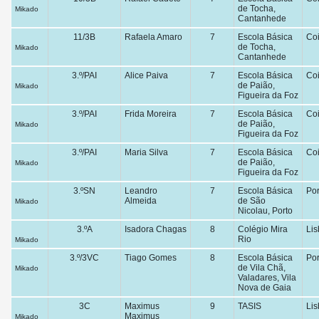
de Tocha,
Mikado
Cantanhede
11/3B
Rafaela Amaro
7
Escola Básica
Co
de Tocha,
Mikado
Cantanhede
3.º/PAI
Alice Paiva
7
Escola Básica
Co
de Paião,
Mikado
Figueira da Foz
3.º/PAI
Frida Moreira
7
Escola Básica
Co
de Paião,
Mikado
Figueira da Foz
3.º/PAI
Maria Silva
7
Escola Básica
Co
de Paião,
Mikado
Figueira da Foz
3.ºSN
Leandro
7
Escola Básica
Por
Almeida
de São
Mikado
Nicolau, Porto
3.ºA
Isadora Chagas
8
Colégio Mira
Li
Rio
Mikado
3.º/3VC
Tiago Gomes
8
Escola Básica
Por
de Vila Chã,
Mikado
Valadares, Vila
Nova de Gaia
3C
Maximus
9
TASIS
Li
Maximus
Mikado