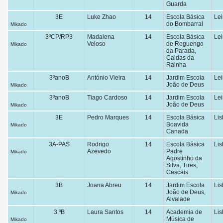
Guarda
3E
Luke Zhao
14
Escola Básica
Lei
do Bombarral
Mikado
3ºCP/RP3
Madalena
14
Escola Básica
Lei
Veloso
de Reguengo
Mikado
da Parada,
Caldas da
Rainha
3ºanoB
António Vieira
14
Jardim Escola
Lei
João de Deus
Mikado
3ºanoB
Tiago Cardoso
14
Jardim Escola
Lei
João de Deus
Mikado
3E
Pedro Marques
14
Escola Básica
Li
Boavida
Mikado
Canada
3A-PAS
Rodrigo
14
Escola Básica
Li
Azevedo
Padre
Mikado
Agostinho da
Silva, Tires,
Cascais
3B
Joana Abreu
14
Jardim Escola
Li
João de Deus,
Mikado
Alvalade
3.ºB
Laura Santos
14
Academia de
Li
Música de
Mikado