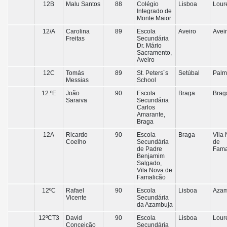
12B
Malu Santos
88
Colégio
Lisboa
Lour
Integrado de
Monte Maior
12/A
Carolina
89
Escola
Aveiro
Avei
Freitas
Secundária
Dr. Mário
Sacramento,
Aveiro
12C
Tomás
89
St. Peters´s
Setúbal
Palm
Messias
School
12.ºE
João
90
Escola
Braga
Brag
Saraiva
Secundária
Carlos
Amarante,
Braga
12A
Ricardo
90
Escola
Braga
Vila
Coelho
Secundária
de
de Padre
Fama
Benjamim
Salgado,
Vila Nova de
Famalicão
12ºC
Rafael
90
Escola
Lisboa
Azam
Vicente
Secundária
da Azambuja
12ºCT3
David
90
Escola
Lisboa
Lour
Conceição
Secundária