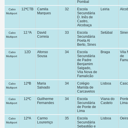
Pombal
12ºCTB
Camila
32
Escola
Leiria
Alco
Cabo
Marques
Secundária
Multiport
D. Inês de
Castro,
Alcobaça
12.ºA
David
33
Escola
Setúbal
Sine
Cabo
Correia
Secundária
Multiport
Poeta Al
Berto, Sines
12D
Afonso
34
Escola
Braga
Vila
Cabo
Sousa
Secundária
de
Multiport
de Padre
Fama
Benjamim
Salgado,
Vila Nova de
Famalicão
12ºB
Maria
34
Colégio
Lisboa
Casc
Cabo
Salvado
Marista de
Multiport
Carcavelos
12ºC
Guilherme
34
Escola
Viana do
Pont
Cabo
Fernandes
Secundária
Castelo
Lima
Multiport
de Ponte de
Lima
12ºA
Carmo
35
Escola
Lisboa
Oeir
Cabo
Louremço
Secundária
Multiport
Sebastião e