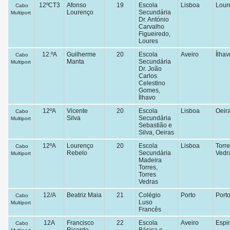
12ºCT3
Afonso
19
Escola
Lisboa
Lour
Cabo
Lourenço
Secundária
Multiport
Dr. António
Carvalho
Figueiredo,
Loures
12.ºA
Guilherme
20
Escola
Aveiro
Ílhav
Cabo
Manta
Secundária
Multiport
Dr. João
Carlos
Celestino
Gomes,
Ílhavo
12ºA
Vicente
20
Escola
Lisboa
Oeir
Cabo
Silva
Secundária
Multiport
Sebastião e
Silva, Oeiras
12ºA
Lourenço
20
Escola
Lisboa
Torr
Cabo
Rebelo
Secundária
Vedr
Multiport
Madeira
Torres,
Torres
Vedras
12/A
Beatriz Maia
21
Colégio
Porto
Port
Cabo
Luso
Multiport
Francês
12A
Francisco
22
Escola
Aveiro
Espi
Cabo