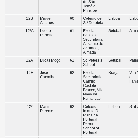
de São
Tomé e
Príncipe
12B
Miguel
60
Colégio de
Lisboa
Lisb
Antunes
Stª Doroteia
12ºA
Leonor
61
Escola
Setúbal
Alma
Parreira
Básica e
Secundária
Anselmo de
Andrade,
Almada
12A
Lucas Moço
61
St. Peters´s
Setúbal
Palm
School
12F
José
62
Escola
Braga
Vila
Carvalho
Secundária
de
Camilo
Fama
Castelo
Branco, Vila
Nova de
Famalicão
12º
Martim
62
Colégio
Lisboa
Sintr
Parente
Infanta D.
Maria de
Portugal -
Prime
School of
Portugal