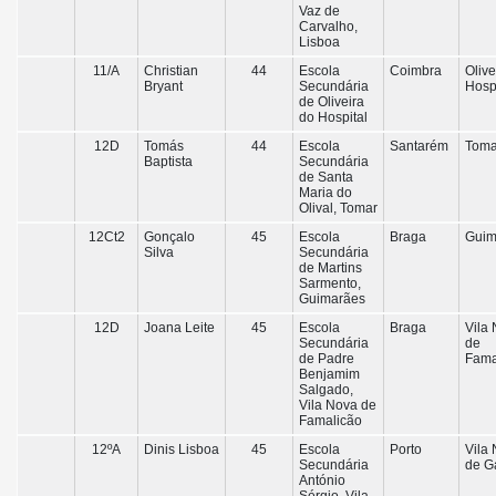
Vaz de
Carvalho,
Lisboa
11/A
Christian
44
Escola
Coimbra
Olive
Bryant
Secundária
Hosp
de Oliveira
do Hospital
12D
Tomás
44
Escola
Santarém
Toma
Baptista
Secundária
de Santa
Maria do
Olival, Tomar
12Ct2
Gonçalo
45
Escola
Braga
Guim
Silva
Secundária
de Martins
Sarmento,
Guimarães
12D
Joana Leite
45
Escola
Braga
Vila
Secundária
de
de Padre
Fama
Benjamim
Salgado,
Vila Nova de
Famalicão
12ºA
Dinis Lisboa
45
Escola
Porto
Vila
Secundária
de G
António