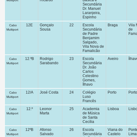
Ricardo
Básica e
Multiport
Secundária
Dr. Manuel
Laranjeira,
Espinho
12E
Gonçalo
22
Escola
Braga
Vila
Cabo
Sousa
Secundária
de
Multiport
de Padre
Fama
Benjamim
Salgado,
Vila Nova de
Famalicão
12.ºB
Rodrigo
23
Escola
Aveiro
Ílhav
Cabo
Sarabando
Secundária
Multiport
Dr. João
Carlos
Celestino
Gomes,
Ílhavo
12/A
José Costa
24
Colégio
Porto
Port
Cabo
Luso
Multiport
Francês
12.º
Leonor
25
Academia
Lisboa
Lisb
Cabo
Marta
de Música
Multiport
de Santa
Cecília
12ºB
Afonso
26
Escola
Viana do
Pont
Cabo
Salvado
Secundária
Castelo
Lima
Multiport