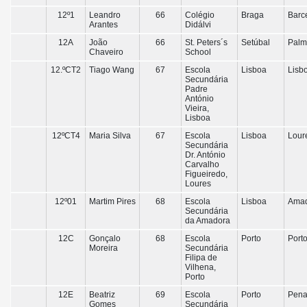
12º1
Leandro
66
Colégio
Braga
Barc
Arantes
Didálvi
12A
João
66
St. Peters´s
Setúbal
Palm
Chaveiro
School
12.ºCT2
Tiago Wang
67
Escola
Lisboa
Lisb
Secundária
Padre
António
Vieira,
Lisboa
12ºCT4
Maria Silva
67
Escola
Lisboa
Lour
Secundária
Dr. António
Carvalho
Figueiredo,
Loures
12º01
Martim Pires
68
Escola
Lisboa
Ama
Secundária
da Amadora
12C
Gonçalo
68
Escola
Porto
Port
Moreira
Secundária
Filipa de
Vilhena,
Porto
12E
Beatriz
69
Escola
Porto
Pena
Gomes
Secundária