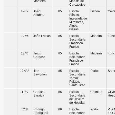
Monteiro
Marista de
Carcavelos
12C2
João
85
Escola
Lisboa
Oeir
Seabra
Básica
Integrada de
Miraflores,
Algés,
Oeiras
12.º6
João Freitas
85
Escola
Madeira
Func
Secundária
Francisco
Franco
12.º6
Tiago
85
Escola
Madeira
Func
Cardoso
Secundária
Francisco
Franco
12.ºA2
Illan
85
Escola
Porto
Sant
Savignon
Secundária
Tomaz
Pelayo,
Santo Tirso
11/A
Carolina
86
Escola
Coimbra
Olive
Saraiva
Secundária
Hosp
de Oliveira
do Hospital
12ºH
Rodrigo
86
Escola
Porto
Vila
Rodrigues
Secundária
de G