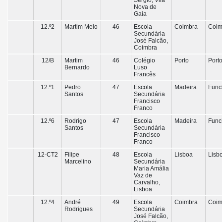
Sérgio, Vila
Nova de
Gaia
12.º2
Martim Melo
46
Escola
Coimbra
Coim
Secundária
José Falcão,
Coimbra
12/B
Martim
46
Colégio
Porto
Port
Bernardo
Luso
Francês
12.º1
Pedro
47
Escola
Madeira
Func
Santos
Secundária
Francisco
Franco
12.º6
Rodrigo
47
Escola
Madeira
Func
Santos
Secundária
Francisco
Franco
12-CT2
Filipe
48
Escola
Lisboa
Lisb
Marcelino
Secundária
Maria Amália
Vaz de
Carvalho,
Lisboa
12.º4
André
49
Escola
Coimbra
Coim
Rodrigues
Secundária
José Falcão,