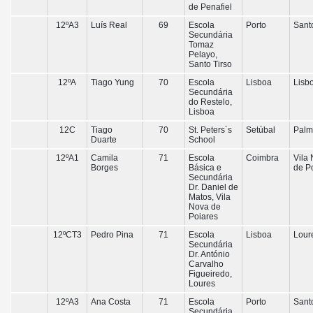
de Penafiel
12ºA3
Luís Real
69
Escola
Porto
Sant
Secundária
Tomaz
Pelayo,
Santo Tirso
12ºA
Tiago Yung
70
Escola
Lisboa
Lisb
Secundária
do Restelo,
Lisboa
12C
Tiago
70
St. Peters´s
Setúbal
Palm
Duarte
School
12ºA1
Camila
71
Escola
Coimbra
Vila
Borges
Básica e
de P
Secundária
Dr. Daniel de
Matos, Vila
Nova de
Poiares
12ºCT3
Pedro Pina
71
Escola
Lisboa
Lour
Secundária
Dr. António
Carvalho
Figueiredo,
Loures
12ºA3
Ana Costa
71
Escola
Porto
Sant
Secundária