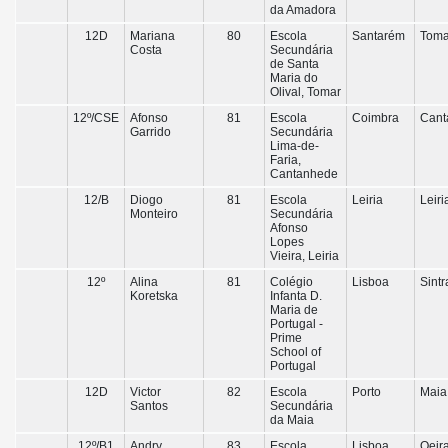
da Amadora
12D
Mariana
80
Escola
Santarém
Toma
Costa
Secundária
de Santa
Maria do
Olival, Tomar
12º/CSE
Afonso
81
Escola
Coimbra
Cant
Garrido
Secundária
Lima-de-
Faria,
Cantanhede
12/B
Diogo
81
Escola
Leiria
Leiri
Monteiro
Secundária
Afonso
Lopes
Vieira, Leiria
12º
Alina
81
Colégio
Lisboa
Sintr
Koretska
Infanta D.
Maria de
Portugal -
Prime
School of
Portugal
12D
Victor
82
Escola
Porto
Maia
Santos
Secundária
da Maia
12º/B1
Andry
83
Escola
Lisboa
Oeir