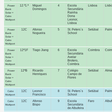
12.º1.ª
Miguel
4
Escola
Lisboa
Lisb
Power
Domingos
Secundária
Bank
Rainha
Solar +
Dona
Cabo
Leonor,
Multiport
Lisboa
12C
Afonso
5
St. Peters´s
Setúbal
Palm
Power
Nogueira
School
Bank
Solar +
Cabo
Multiport
12º1F
Tiago Jiang
6
Escola
Coimbra
Coim
Power
Secundária
Bank
Avelar
Solar +
Brotero,
Cabo
Coimbra
Multiport
12ºB
Ricardo
7
Colégio
Setúbal
Alma
Power
Henriques
Campo de
Bank
Flores
Solar +
Cabo
Multiport
12C
Leonor
8
St. Peters´s
Setúbal
Palm
Cabo
Francisco
School
Multiport
12C
Afonso
9
Escola
Faro
Albuf
Cabo
Bispo
Secundária
Multiport
de Albufeira