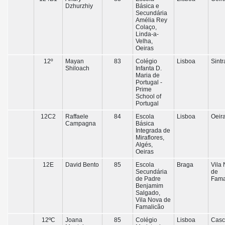
Dzhurzhiy
Básica e
Secundária
Amélia Rey
Colaço,
Linda-a-
Velha,
Oeiras
12º
Mayan
83
Colégio
Lisboa
Sintr
Shiloach
Infanta D.
Maria de
Portugal -
Prime
School of
Portugal
12C2
Raffaele
84
Escola
Lisboa
Oeir
Campagna
Básica
Integrada de
Miraflores,
Algés,
Oeiras
12E
David Bento
85
Escola
Braga
Vila
Secundária
de
de Padre
Fama
Benjamim
Salgado,
Vila Nova de
Famalicão
12ºC
Joana
85
Colégio
Lisboa
Casc