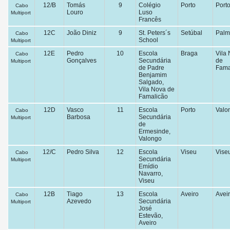
12/B
Tomás
9
Colégio
Porto
Port
Cabo
Louro
Luso
Multiport
Francês
12C
João Diniz
9
St. Peters´s
Setúbal
Palm
Cabo
School
Multiport
12E
Pedro
10
Escola
Braga
Vila
Cabo
Gonçalves
Secundária
de
Multiport
de Padre
Fama
Benjamim
Salgado,
Vila Nova de
Famalicão
12D
Vasco
11
Escola
Porto
Valo
Cabo
Barbosa
Secundária
Multiport
de
Ermesinde,
Valongo
12/C
Pedro Silva
12
Escola
Viseu
Vise
Cabo
Secundária
Multiport
Emídio
Navarro,
Viseu
12B
Tiago
13
Escola
Aveiro
Avei
Cabo
Azevedo
Secundária
Multiport
José
Estevão,
Aveiro