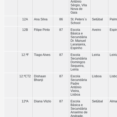
António
Sérgio, Vila
Nova de
Gaia
12A
Ana Silva
86
St. Peters´s
Setúbal
Palm
School
12B
Filipe Pinto
87
Escola
Aveiro
Espi
Básica e
Secundária
Dr. Manuel
Laranjeira,
Espinho
12.ºF
Tiago Alves
87
Escola
Leiria
Leiri
Secundária
Domingos
Sequeira,
Leiria
12.ºCT2
Dishaan
87
Escola
Lisboa
Lisb
Bhanji
Secundária
Padre
António
Vieira,
Lisboa
12ºA
Diana Vlizlo
87
Escola
Setúbal
Alma
Básica e
Secundária
Anselmo de
Andrade,