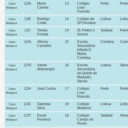
12/A
Maria
13
Colégio
Porto
Port
Cabo
Canela
Luso
Multiport
Francês
12B
Rodrigo
14
Colégio de
Lisboa
Lisb
Cabo
Costa
Stª Doroteia
Multiport
12C
Tomás
14
St. Peters´s
Setúbal
Palm
Cabo
Forreta
School
Multiport
12/A
Afonso
15
Escola
Coimbra
Coim
Cabo
Carvalho
Secundária
Multiport
Infanta D.
Maria,
Coimbra
12ºD
Xavier
16
Escola
Lisboa
Oeir
Cabo
Wainwright
Secundária
Multiport
da Quinta do
Marquês,
Oeiras
12/A
José Cunha
17
Colégio
Porto
Port
Cabo
Luso
Multiport
Francês
12IC
Gabriela
18
Colégio
Lisboa
Lisb
Cabo
Silva
Moderno
Multiport
12ºC
David
18
Colégio
Setúbal
Alma
Cabo
Fonseca
Campo de
Multiport
Flores