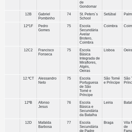
de
Gondomar
12B
Gabriel
74
St. Peters´s
Setúbal
Palm
Pombinho
School
12º1F
Pedro
75
Escola
Coimbra
Coim
Gomes
Secundária
Avelar
Brotero,
Coimbra
12C2
Francisco
75
Escola
Lisboa
Oeir
Fonseca
Básica
Integrada de
Miraflores,
Algés,
Oeiras
12.ºCT
Alessandro
75
Escola
São Tomé
São 
Neto
Portuguesa
e Príncipe
Prín
de São
Tomé e
Príncipe
12ºB
Afonso
76
Escola
Leiria
Bata
Jesus
Básica e
Secundária
da Batalha
12D
Mafalda
77
Escola
Braga
Vila
Barbosa
Secundária
de
de Padre
Fama