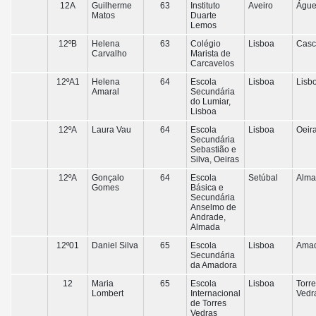
12A
Guilherme
63
Instituto
Aveiro
Águ
Matos
Duarte
Lemos
12ºB
Helena
63
Colégio
Lisboa
Casc
Carvalho
Marista de
Carcavelos
12ºA1
Helena
64
Escola
Lisboa
Lisb
Amaral
Secundária
do Lumiar,
Lisboa
12ºA
Laura Vau
64
Escola
Lisboa
Oeir
Secundária
Sebastião e
Silva, Oeiras
12ºA
Gonçalo
64
Escola
Setúbal
Alma
Gomes
Básica e
Secundária
Anselmo de
Andrade,
Almada
12º01
Daniel Silva
65
Escola
Lisboa
Ama
Secundária
da Amadora
12
Maria
65
Escola
Lisboa
Torr
Lombert
Internacional
Vedr
de Torres
Vedras