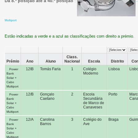
Da 8.ª posição até à 40.ª posição
:
-
Multiport
Estão indicadas a verde e a azul as classificações com direito a prémio.
Class.
Prémio
Ano
Aluno
Nacional
Escola
Distrito
Con
12IB
Tomás Faria
1
Colégio
Lisboa
Lisb
Power
Moderno
Bank
Solar +
Cabo
Multiport
12/B
Gonçalo
2
Escola
Porto
Marc
Power
Caetano
Secundária
Cana
Bank
de Marco de
Solar +
Canaveses
Cabo
Multiport
12/A
Carolina
3
Colégio do
Braga
Guim
Power
Barros
Ave
Bank
Solar +
Cabo
Multiport