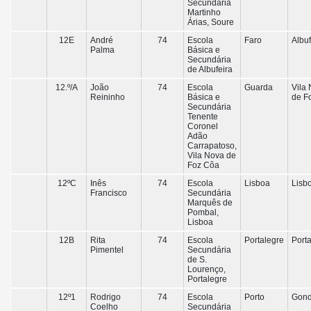
Secundária
Martinho
Árias, Soure
12E
André
74
Escola
Faro
Albuf
Palma
Básica e
Secundária
de Albufeira
12.º/A
João
74
Escola
Guarda
Vila
Reininho
Básica e
de F
Secundária
Tenente
Coronel
Adão
Carrapatoso,
Vila Nova de
Foz Côa
12ºC
Inês
74
Escola
Lisboa
Lisb
Francisco
Secundária
Marquês de
Pombal,
Lisboa
12B
Rita
74
Escola
Portalegre
Port
Pimentel
Secundária
de S.
Lourenço,
Portalegre
12º1
Rodrigo
74
Escola
Porto
Gon
Coelho
Secundária