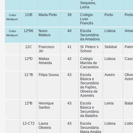
Sequeira,
Leiria
12/B
Marta Pinto
39
Colégio
Porto
Port
Cabo
Luso
Multiport
Francês
12º06
Nuno
40
Escola
Lisboa
Ama
Cabo
Mateus
Secundária
Multiport
da Amadora
12C
Francisco
41
St. Peters´s
Setúbal
Palm
Jin
School
12ºD
Matias
42
Colégio
Lisboa
Casc
Almeida
Marista de
Carcavelos
12.ºB
Filipa Sousa
43
Escola
Aveiro
Olive
Básica e
Azem
Secundária
de Fajões,
Oliveira de
Azeméis
12ºB
Henrique
43
Escola
Leiria
Bata
Santos
Básica e
Secundária
da Batalha
12-CT2
Laura
43
Escola
Lisboa
Lisb
Oliveira
Secundária
Maria Amália