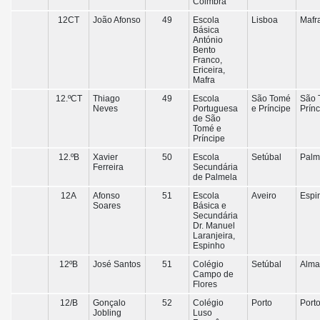
Coimbra
12CT
João Afonso
49
Escola
Lisboa
Mafr
Básica
António
Bento
Franco,
Ericeira,
Mafra
12.ºCT
Thiago
49
Escola
São Tomé
São 
Neves
Portuguesa
e Príncipe
Prín
de São
Tomé e
Príncipe
12.ºB
Xavier
50
Escola
Setúbal
Palm
Ferreira
Secundária
de Palmela
12A
Afonso
51
Escola
Aveiro
Espi
Soares
Básica e
Secundária
Dr. Manuel
Laranjeira,
Espinho
12ºB
José Santos
51
Colégio
Setúbal
Alma
Campo de
Flores
12/B
Gonçalo
52
Colégio
Porto
Port
Jobling
Luso