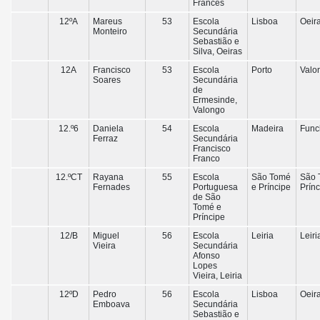
Francês
12ºA
Mareus
53
Escola
Lisboa
Oeir
Monteiro
Secundária
Sebastião e
Silva, Oeiras
12A
Francisco
53
Escola
Porto
Valo
Soares
Secundária
de
Ermesinde,
Valongo
12.º6
Daniela
54
Escola
Madeira
Func
Ferraz
Secundária
Francisco
Franco
12.ºCT
Rayana
55
Escola
São Tomé
São 
Fernades
Portuguesa
e Príncipe
Prín
de São
Tomé e
Príncipe
12/B
Miguel
56
Escola
Leiria
Leiri
Vieira
Secundária
Afonso
Lopes
Vieira, Leiria
12ºD
Pedro
56
Escola
Lisboa
Oeir
Emboava
Secundária
Sebastião e