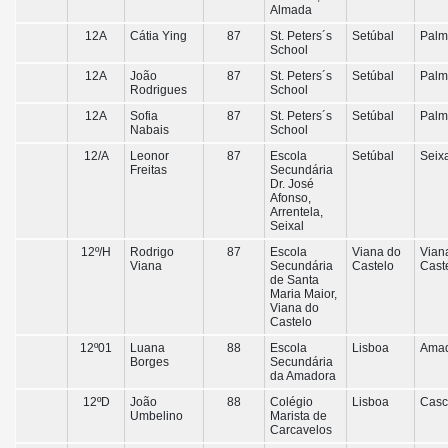
Almada
12A
Cátia Ying
87
St. Peters´s
Setúbal
Palm
School
12A
João
87
St. Peters´s
Setúbal
Palm
Rodrigues
School
12A
Sofia
87
St. Peters´s
Setúbal
Palm
Nabais
School
12/A
Leonor
87
Escola
Setúbal
Seix
Freitas
Secundária
Dr. José
Afonso,
Arrentela,
Seixal
12º/H
Rodrigo
87
Escola
Viana do
Vian
Viana
Secundária
Castelo
Cast
de Santa
Maria Maior,
Viana do
Castelo
12º01
Luana
88
Escola
Lisboa
Ama
Borges
Secundária
da Amadora
12ºD
João
88
Colégio
Lisboa
Casc
Umbelino
Marista de
Carcavelos