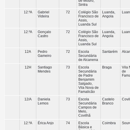
de Mouro,
Sintra
12.ºA
Gabriel
72
Colégio São
Luanda,
Luan
Videira
Francisco de
Angola
Assis,
Luanda Sul
12.ºA
Gonçalo
72
Colégio São
Luanda,
Luan
Castro
Francisco de
Angola
Assis,
Luanda Sul
12A
Pedro
72
Escola
Santarém
Alca
Gameiro
Secundária
de Alcanena
12H
Santiago
73
Escola
Braga
Vila
Mendes
Secundária
de
de Padre
Fama
Benjamim
Salgado,
Vila Nova de
Famalicão
12/A
Daniela
73
Escola
Castelo
Covi
Lemos
Secundária
Branco
Campos de
Melo,
Covilhã
12.ºA
Érica Anjo
74
Escola
Coimbra
Sour
Básica e