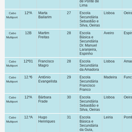
de Ponte de
Lima
12ºA
Marta
27
Escola
Lisboa
Oeir
Cabo
Bailarim
Secundária
Multiport
Sebastião e
Silva, Oeiras
12B
Martim
28
Escola
Aveiro
Espi
Cabo
Freitas
Básica e
Multiport
Secundária
Dr. Manuel
Laranjeira,
Espinho
12º01
Francisco
28
Escola
Lisboa
Ama
Cabo
Magro
Secundária
Multiport
da Amadora
12.º6
António
29
Escola
Madeira
Func
Cabo
Evangelista
Secundária
Multiport
Francisco
Franco
12ºA
Bárbara
30
Escola
Lisboa
Oeir
Cabo
Frade
Secundária
Multiport
Sebastião e
Silva, Oeiras
12.ºA
Hugo
31
Escola
Leiria
Pomb
Cabo
Henriques
Básica e
Multiport
Secundária
da Guia,