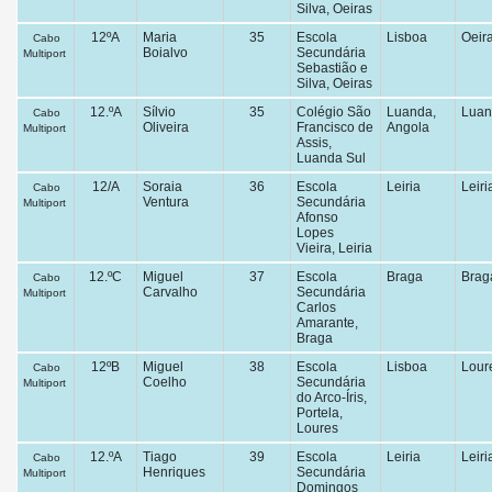
Silva, Oeiras
12ºA
Maria
35
Escola
Lisboa
Oeir
Cabo
Boialvo
Secundária
Multiport
Sebastião e
Silva, Oeiras
12.ºA
Sílvio
35
Colégio São
Luanda,
Luan
Cabo
Oliveira
Francisco de
Angola
Multiport
Assis,
Luanda Sul
12/A
Soraia
36
Escola
Leiria
Leiri
Cabo
Ventura
Secundária
Multiport
Afonso
Lopes
Vieira, Leiria
12.ºC
Miguel
37
Escola
Braga
Brag
Cabo
Carvalho
Secundária
Multiport
Carlos
Amarante,
Braga
12ºB
Miguel
38
Escola
Lisboa
Lour
Cabo
Coelho
Secundária
Multiport
do Arco-Íris,
Portela,
Loures
12.ºA
Tiago
39
Escola
Leiria
Leiri
Cabo
Henriques
Secundária
Multiport
Domingos