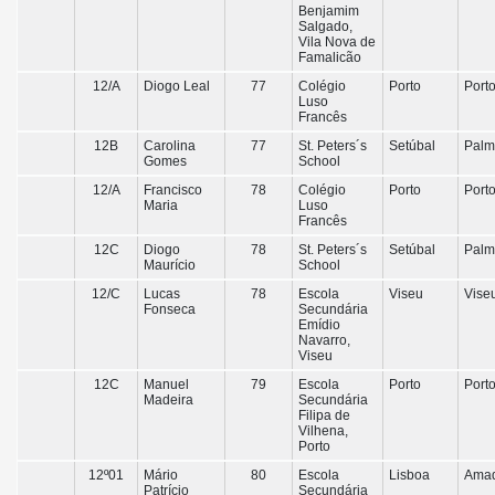
Benjamim
Salgado,
Vila Nova de
Famalicão
12/A
Diogo Leal
77
Colégio
Porto
Port
Luso
Francês
12B
Carolina
77
St. Peters´s
Setúbal
Palm
Gomes
School
12/A
Francisco
78
Colégio
Porto
Port
Maria
Luso
Francês
12C
Diogo
78
St. Peters´s
Setúbal
Palm
Maurício
School
12/C
Lucas
78
Escola
Viseu
Vise
Fonseca
Secundária
Emídio
Navarro,
Viseu
12C
Manuel
79
Escola
Porto
Port
Madeira
Secundária
Filipa de
Vilhena,
Porto
12º01
Mário
80
Escola
Lisboa
Ama
Patrício
Secundária