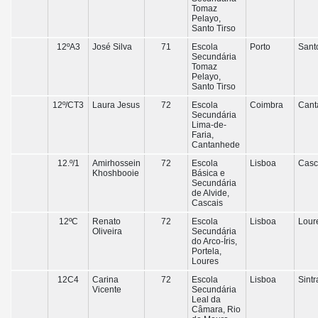
Tomaz
Pelayo,
Santo Tirso
12ºA3
José Silva
71
Escola
Porto
Sant
Secundária
Tomaz
Pelayo,
Santo Tirso
12º/CT3
Laura Jesus
72
Escola
Coimbra
Cant
Secundária
Lima-de-
Faria,
Cantanhede
12.º/1
Amirhossein
72
Escola
Lisboa
Casc
Khoshbooie
Básica e
Secundária
de Alvide,
Cascais
12ºC
Renato
72
Escola
Lisboa
Lour
Oliveira
Secundária
do Arco-Íris,
Portela,
Loures
12C4
Carina
72
Escola
Lisboa
Sintr
Vicente
Secundária
Leal da
Câmara, Rio