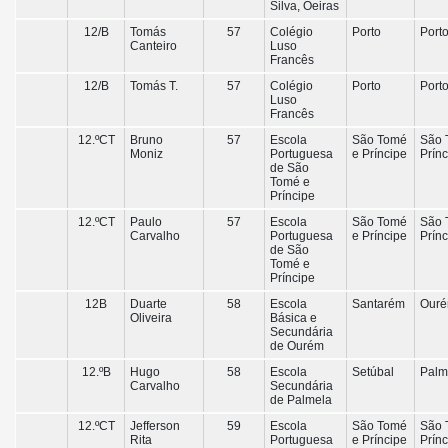
Silva, Oeiras
12/B
Tomás
57
Colégio
Porto
Port
Canteiro
Luso
Francês
12/B
Tomás T.
57
Colégio
Porto
Port
Luso
Francês
12.ºCT
Bruno
57
Escola
São Tomé
São 
Moniz
Portuguesa
e Príncipe
Prín
de São
Tomé e
Príncipe
12.ºCT
Paulo
57
Escola
São Tomé
São 
Carvalho
Portuguesa
e Príncipe
Prín
de São
Tomé e
Príncipe
12B
Duarte
58
Escola
Santarém
Our
Oliveira
Básica e
Secundária
de Ourém
12.ºB
Hugo
58
Escola
Setúbal
Palm
Carvalho
Secundária
de Palmela
12.ºCT
Jefferson
59
Escola
São Tomé
São 
Rita
Portuguesa
e Príncipe
Prín