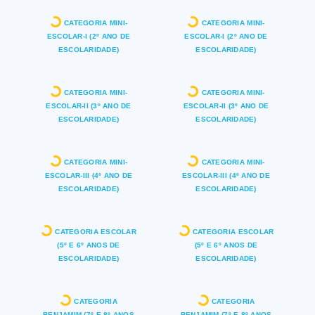
CATEGORIA MINI-
CATEGORIA MINI-
ESCOLAR-I (2º ANO DE
ESCOLAR-I (2º ANO DE
ESCOLARIDADE)
ESCOLARIDADE)
CATEGORIA MINI-
CATEGORIA MINI-
ESCOLAR-II (3º ANO DE
ESCOLAR-II (3º ANO DE
ESCOLARIDADE)
ESCOLARIDADE)
CATEGORIA MINI-
CATEGORIA MINI-
ESCOLAR-III (4º ANO DE
ESCOLAR-III (4º ANO DE
ESCOLARIDADE)
ESCOLARIDADE)
CATEGORIA ESCOLAR
CATEGORIA ESCOLAR
(5º E 6º ANOS DE
(5º E 6º ANOS DE
ESCOLARIDADE)
ESCOLARIDADE)
CATEGORIA
CATEGORIA
BENJAMIM (7º E 8º ANOS
BENJAMIM (7º E 8º ANOS